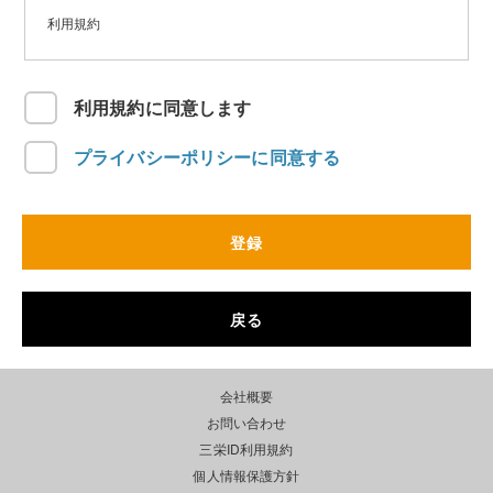
利用規約
この利用規約（以下，「本規約」といいます。）は，三栄（以
下，「当社」といいます。）がこのウェブサイト上で提供するサ
利用規約に同意します
ービス（以下，「本サービス」といいます。）の利用条件を定め
るものです。ユーザーの皆さま（以下，「ユーザー」といいま
す。）には，本規約に従って，本サービスをご利用いただきま
プライバシーポリシーに同意する
す。
第1条（適用）
登録
本規約は，ユーザーと当社との間の本サービスの利用に関わる一
切の関係に適用されるものとします。
本サービスには会員向けメールマガジンの送付を含みます。
戻る
第2条（利用登録）
•登録希望者が当社の定める方法によって利用登録を行うことによ
会社概要
って，利用登録が完了するものとします。
お問い合わせ
•当社は，利用登録の登録者に以下の事由があると判断した場合，
利用登録を承認しないもしくは登録内容を削除することがあり、
三栄ID利用規約
その理由については一切の開示義務を負わないものとします。
個人情報保護方針
（1）利用登録の際して本サイト利用以外の目的で登録する場合